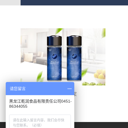
请您留言
蓝莓原榨果浆
黑龙江乾润食品有限责任公司0451-
86344055