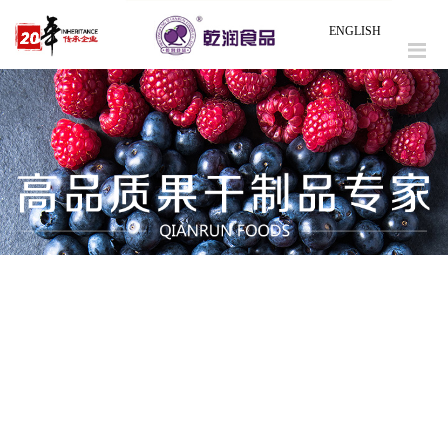
ENGLISH
/ 乾润以大小兴安岭原始森林中的野生蓝莓果和一级的水质为
原料/
/无任何添加剂和防腐剂 /
/ 采用国际先进的糖置换技术/
/使用国内自主研发先进的专用清洗生产线和糖置换成套设
备、工艺 /